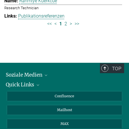
Rahmiye Kuerkcue
Research Technician
Publikationsreferenzen
<<
<
1
2
>
>>
TOP
Soziale Medien
Quick Links
LinkedIn
BlueSky
Über Tiere in der Forschung
Confluence
Facebook
Ihr Weg zu uns
Mailhost
YouTube
Instagram
MAX