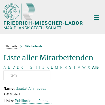
Hauptinhalt
Startseite
Mitarbeitende
Liste aller Mitarbeitenden
A
B
C
D
d
F
G
H
I
J
K
L
M
P
R
S
T
V
W
X
Alle
Saudat Alishayeva
PhD Student
Publikationsreferenzen