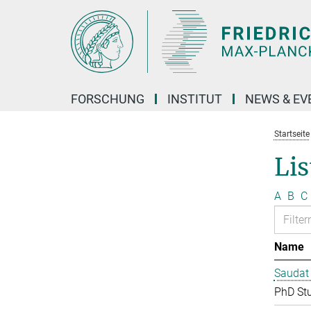
Hauptinhalt
FORSCHUNG
INSTITUT
NEWS & EV
Startseite
Lis
A
B
C
Name
Saudat
PhD St