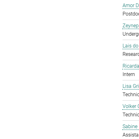
Amor D
Postdoc
Zeynep
Undergr
Lais d
Researc
Ricarda
Intern
Lisa Gr
Technic
Volker 
Technic
Sabine 
Assista