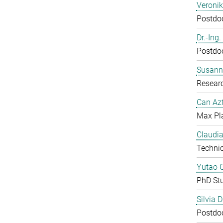
Veroni
Postdoc
Dr.-Ing
Postdoc
Susanne
Resear
Can Azt
Max Pl
Claudia
Technic
Yutao 
PhD St
Silvia 
Postdoc