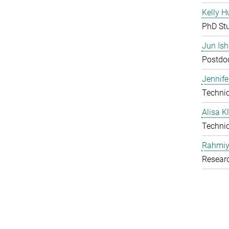
Kelly H
PhD St
Jun Is
Postdoc
Jennife
Technic
Alisa 
Technic
Rahmiy
Resear