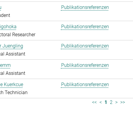
u
Publikationsreferenzen
udent
higohoka
Publikationsreferenzen
toral Researcher
r Juengling
Publikationsreferenzen
al Assistant
Klemm
Publikationsreferenzen
al Assistant
e Kuerkcue
Publikationsreferenzen
ch Technician
<<
<
1
2
>
>>