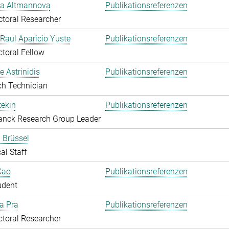
ka Altmannova
Publikationsreferenzen
toral Researcher
. Raul Aparicio Yuste
Publikationsreferenzen
toral Fellow
 Astrinidis
Publikationsreferenzen
ch Technician
ekin
Publikationsreferenzen
anck Research Group Leader
 Brüssel
al Staff
Cao
Publikationsreferenzen
udent
Da Pra
Publikationsreferenzen
toral Researcher