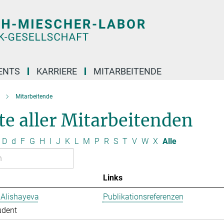
ENTS
KARRIERE
MITARBEITENDE
Mitarbeitende
te aller Mitarbeitenden
D
d
F
G
H
I
J
K
L
M
P
R
S
T
V
W
X
Alle
Links
 Alishayeva
Publikationsreferenzen
udent