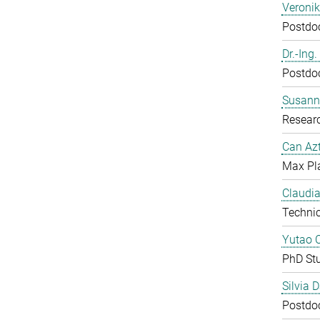
Veroni
Postdoc
Dr.-Ing
Postdoc
Susanne
Resear
Can Azt
Max Pl
Claudia
Technic
Yutao 
PhD St
Silvia 
Postdoc