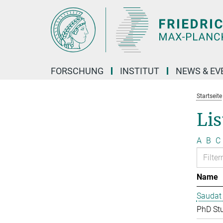
Hauptinhalt
FORSCHUNG
INSTITUT
NEWS & EV
Startseite
Lis
A
B
C
Name
Saudat
PhD St