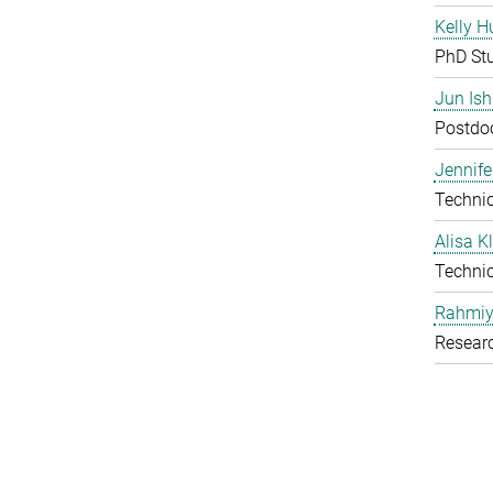
Kelly H
PhD St
Jun Is
Postdoc
Jennife
Technic
Alisa 
Technic
Rahmiy
Resear