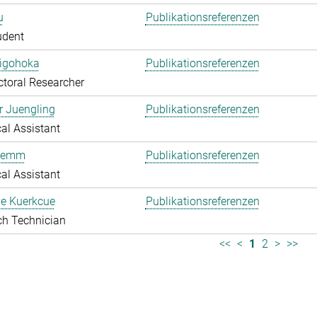
u
Publikationsreferenzen
udent
higohoka
Publikationsreferenzen
toral Researcher
r Juengling
Publikationsreferenzen
al Assistant
Klemm
Publikationsreferenzen
al Assistant
e Kuerkcue
Publikationsreferenzen
ch Technician
<<
<
1
2
>
>>