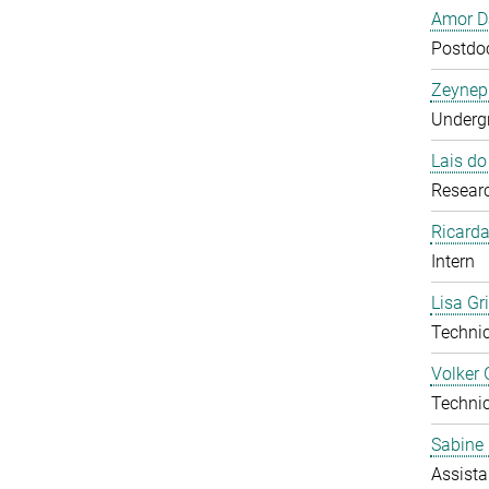
Amor D
Postdoc
Zeynep
Undergr
Lais d
Researc
Ricarda
Intern
Lisa Gr
Technic
Volker 
Technic
Sabine 
Assista