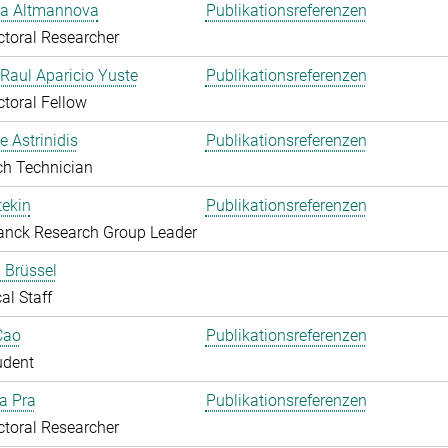
ka Altmannova
Publikationsreferenzen
toral Researcher
. Raul Aparicio Yuste
Publikationsreferenzen
toral Fellow
 Astrinidis
Publikationsreferenzen
ch Technician
ekin
Publikationsreferenzen
anck Research Group Leader
 Brüssel
al Staff
Cao
Publikationsreferenzen
udent
Da Pra
Publikationsreferenzen
toral Researcher