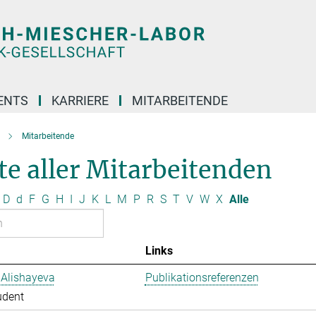
ENTS
KARRIERE
MITARBEITENDE
Mitarbeitende
te aller Mitarbeitenden
D
d
F
G
H
I
J
K
L
M
P
R
S
T
V
W
X
Alle
Links
 Alishayeva
Publikationsreferenzen
udent