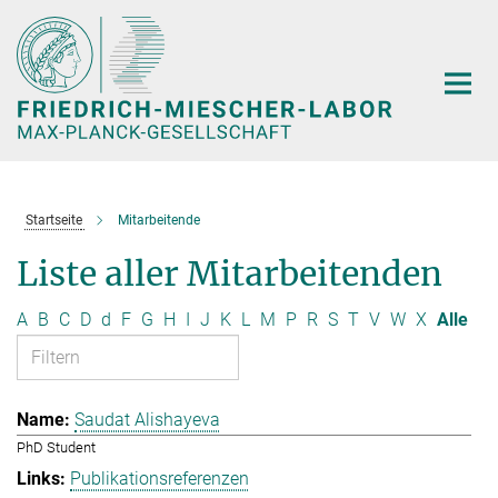
Hauptinhalt
Startseite
Mitarbeitende
Liste aller Mitarbeitenden
A
B
C
D
d
F
G
H
I
J
K
L
M
P
R
S
T
V
W
X
Alle
Saudat Alishayeva
PhD Student
Publikationsreferenzen