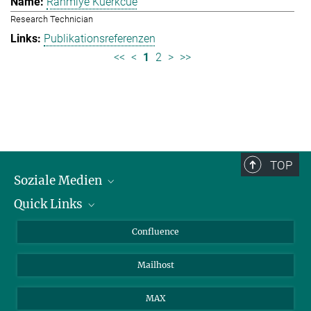
Rahmiye Kuerkcue
Research Technician
Publikationsreferenzen
<<
<
1
2
>
>>
TOP
Soziale Medien
Quick Links
LinkedIn
BlueSky
Über Tiere in der Forschung
Confluence
Facebook
Ihr Weg zu uns
Mailhost
YouTube
Instagram
MAX