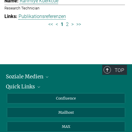
Rahmiye Kuerkcue
Research Technician
Publikationsreferenzen
<<
<
1
2
>
>>
TOP
Soziale Medien
Quick Links
LinkedIn
BlueSky
Über Tiere in der Forschung
Confluence
Facebook
Ihr Weg zu uns
Mailhost
YouTube
Instagram
MAX