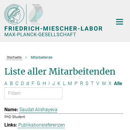
Hauptinhalt
Startseite
Mitarbeitende
Liste aller Mitarbeitenden
A
B
C
D
d
F
G
H
I
J
K
L
M
P
R
S
T
V
W
X
Alle
Saudat Alishayeva
PhD Student
Publikationsreferenzen