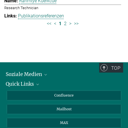
Rahmiye Kuerkcue
Research Technician
Publikationsreferenzen
<<
<
1
2
>
>>
TOP
Soziale Medien
Quick Links
LinkedIn
BlueSky
Über Tiere in der Forschung
Confluence
Facebook
Ihr Weg zu uns
Mailhost
YouTube
Instagram
MAX