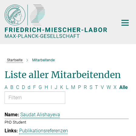
Hauptinhalt
Startseite
Mitarbeitende
Liste aller Mitarbeitenden
A
B
C
D
d
F
G
H
I
J
K
L
M
P
R
S
T
V
W
X
Alle
Saudat Alishayeva
PhD Student
Publikationsreferenzen