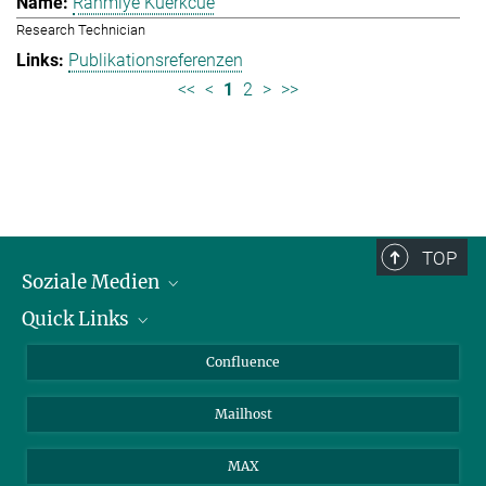
Rahmiye Kuerkcue
Research Technician
Publikationsreferenzen
<<
<
1
2
>
>>
TOP
Soziale Medien
Quick Links
LinkedIn
BlueSky
Über Tiere in der Forschung
Confluence
Facebook
Ihr Weg zu uns
Mailhost
YouTube
Instagram
MAX