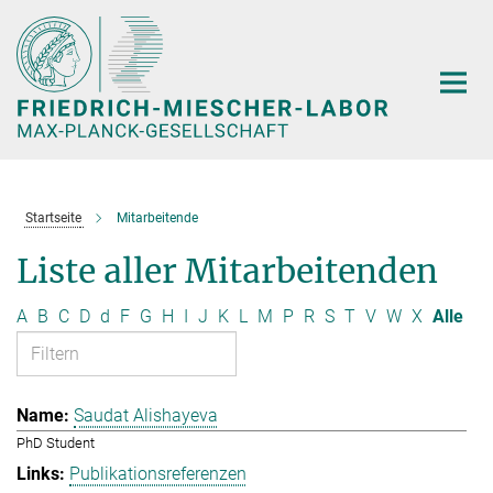
Hauptinhalt
Startseite
Mitarbeitende
Liste aller Mitarbeitenden
A
B
C
D
d
F
G
H
I
J
K
L
M
P
R
S
T
V
W
X
Alle
Saudat Alishayeva
PhD Student
Publikationsreferenzen