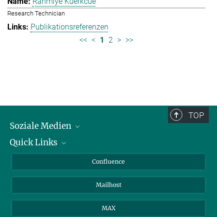
Rahmiye Kuerkcue
Research Technician
Publikationsreferenzen
<<
<
1
2
>
>>
TOP
Soziale Medien
Quick Links
LinkedIn
BlueSky
Über Tiere in der Forschung
Confluence
Facebook
Ihr Weg zu uns
Mailhost
YouTube
Instagram
MAX