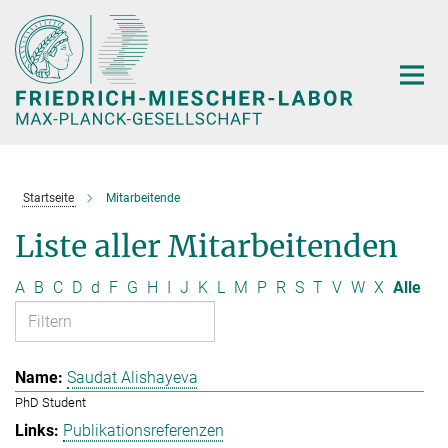
Hauptinhalt
Startseite
Mitarbeitende
Liste aller Mitarbeitenden
A
B
C
D
d
F
G
H
I
J
K
L
M
P
R
S
T
V
W
X
Alle
Saudat Alishayeva
PhD Student
Publikationsreferenzen