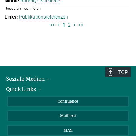
Rahmiye Kuerkcue
Research Technician
Publikationsreferenzen
<<
<
1
2
>
>>
TOP
Soziale Medien
Quick Links
LinkedIn
BlueSky
Über Tiere in der Forschung
Confluence
Facebook
Ihr Weg zu uns
Mailhost
YouTube
Instagram
MAX