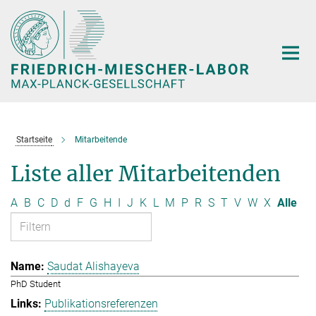
Hauptinhalt
Startseite
Mitarbeitende
Liste aller Mitarbeitenden
A
B
C
D
d
F
G
H
I
J
K
L
M
P
R
S
T
V
W
X
Alle
Saudat Alishayeva
PhD Student
Publikationsreferenzen