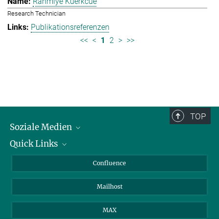
Rahmiye Kuerkcue
Research Technician
Publikationsreferenzen
<<
<
1
2
>
>>
TOP
Soziale Medien
Quick Links
LinkedIn
BlueSky
Über Tiere in der Forschung
Confluence
Facebook
Ihr Weg zu uns
Mailhost
YouTube
Instagram
MAX