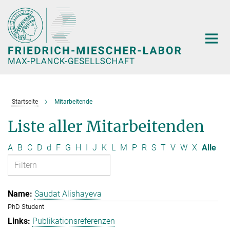
Hauptinhalt
Startseite
Mitarbeitende
Liste aller Mitarbeitenden
A
B
C
D
d
F
G
H
I
J
K
L
M
P
R
S
T
V
W
X
Alle
Saudat Alishayeva
PhD Student
Publikationsreferenzen