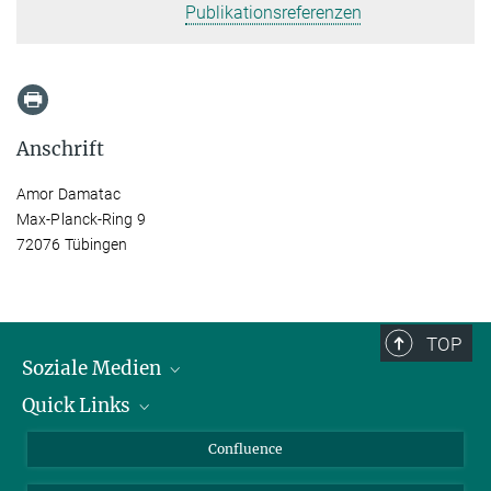
Publikationsreferenzen
Anschrift
Amor Damatac
Max-Planck-Ring 9
72076 Tübingen
TOP
Soziale Medien
Quick Links
LinkedIn
BlueSky
Über Tiere in der Forschung
Confluence
Facebook
Ihr Weg zu uns