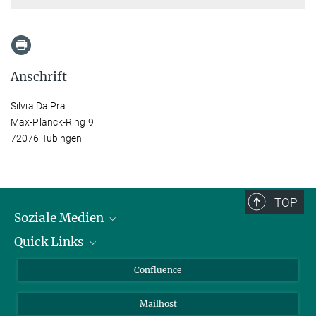
Anschrift
Silvia Da Pra
Max-Planck-Ring 9
72076 Tübingen
TOP
Soziale Medien
Quick Links
LinkedIn
BlueSky
Über Tiere in der Forschung
Confluence
Facebook
Ihr Weg zu uns
Mailhost
YouTube