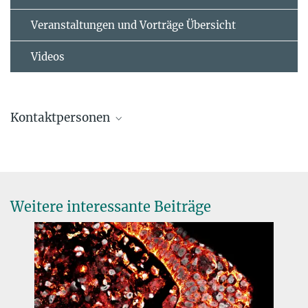
Veranstaltungen und Vorträge Übersicht
Videos
Kontaktpersonen
Dr. Silvia Da Pra
Postdoctoral Researcher
silvia.da.pra@tuebingen.mpg.de
Aztekin Lab
Weitere interessante Beiträge
Jeanette Müller
Press Office
presse-bio@tuebingen.mpg.de