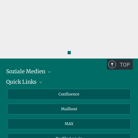
◼
TOP
Soziale Medien
Quick Links
LinkedIn
BlueSky
Über Tiere in der Forschung
Confluence
Facebook
Ihr Weg zu uns
Mailhost
YouTube
Instagram
MAX