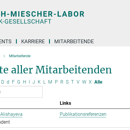
ENTS
KARRIERE
MITARBEITENDE
Mitarbeitende
te aller Mitarbeitenden
D
d
F
G
H
I
J
K
L
M
P
R
S
T
V
W
X
Alle
Links
 Alishayeva
Publikationsreferenzen
udent