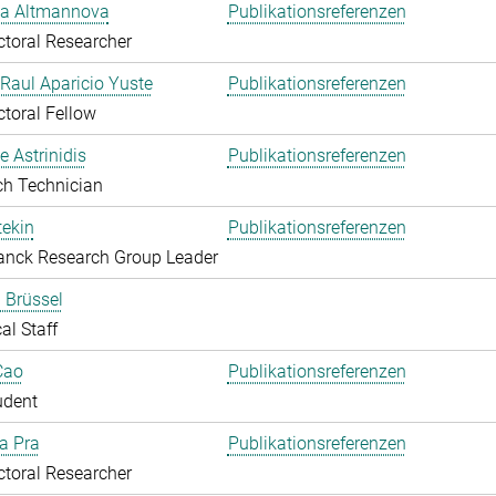
ka Altmannova
Publikationsreferenzen
toral Researcher
. Raul Aparicio Yuste
Publikationsreferenzen
toral Fellow
 Astrinidis
Publikationsreferenzen
ch Technician
ekin
Publikationsreferenzen
anck Research Group Leader
 Brüssel
al Staff
Cao
Publikationsreferenzen
udent
Da Pra
Publikationsreferenzen
toral Researcher