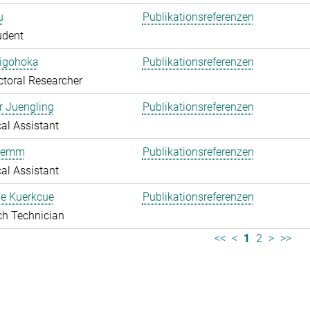
u
Publikationsreferenzen
udent
higohoka
Publikationsreferenzen
toral Researcher
r Juengling
Publikationsreferenzen
al Assistant
Klemm
Publikationsreferenzen
al Assistant
e Kuerkcue
Publikationsreferenzen
ch Technician
<<
<
1
2
>
>>