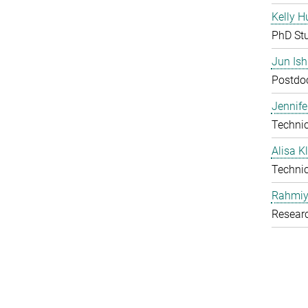
Kelly H
PhD St
Jun Is
Postdoc
Jennife
Technic
Alisa 
Technic
Rahmiy
Resear