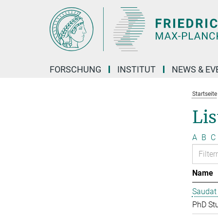
Hauptinhalt
FORSCHUNG
INSTITUT
NEWS & EV
Startseite
Lis
A
B
C
Name
Saudat
PhD St