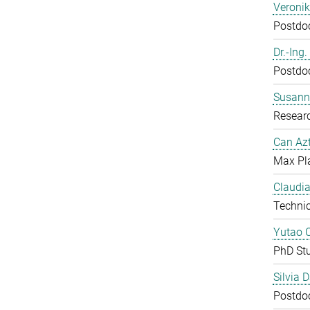
Veroni
Postdoc
Dr.-Ing
Postdoc
Susanne
Resear
Can Azt
Max Pl
Claudia
Technic
Yutao 
PhD St
Silvia 
Postdoc