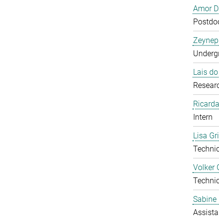
Amor D
Postdoc
Zeynep
Undergr
Lais d
Researc
Ricarda
Intern
Lisa Gr
Technic
Volker 
Technic
Sabine 
Assista